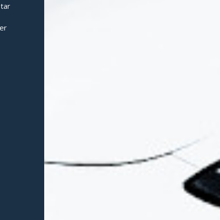
 tar
er